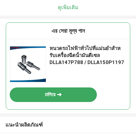
ดูเพิ่มเติม
এর সেরা মূল্য পান
หนวดรถไฟฟ้าทั่วไปที่แม่นยําสําห
รับเครื่องฉีดน้ํามันดีเซล
DLLA147P788 / DLLA150P1197
চালিয়ে
แนะนำผลิตภัณฑ์