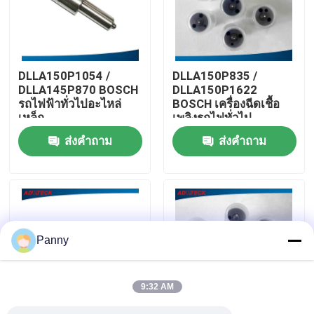
ทัวร์โรงงาน
DLLA150P1054 /
DLLA150P835 /
ควบคุมคุณภาพ
DLLA145P870 BOSCH
DLLA150P1622
รถไฟฟ้าทั่วไปอะไหล่
BOSCH เครื่องฉีดเชื้อ
เหล็ก
เพลิงรถไฟทั่วไป
ติดต่อเรา
ส่งคำถาม
ส่งคำถาม
ข่าว
คดี
Panny
ขอใบเสนอราคา
9:32 AM
อุปกรณ์ทดสอบทางรถไฟทั่วไป