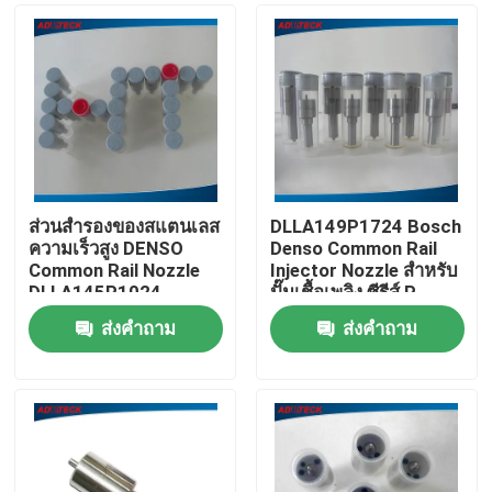
ส่วนสํารองของสแตนเลส
DLLA149P1724 Bosch
ความเร็วสูง DENSO
Denso Common Rail
Common Rail Nozzle
Injector Nozzle สําหรับ
DLLA145P1024
ปั๊มเชื้อเพลิง ซีรีส์ P
ส่งคำถาม
ส่งคำถาม
บ้าน
สินค้า
เกี่ยวกับเรา