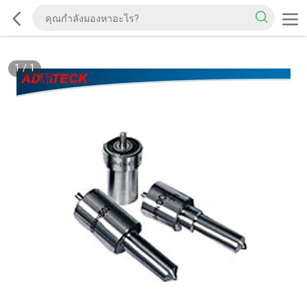
1
/
1