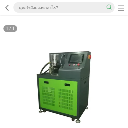
1
/
1