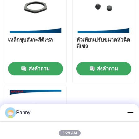
ทัวร์โรงงาน
ควบคุมคุณภาพ
เหล็กชุบสังกะสีดีเซล
หัวเทียนปรับขนาดหัวฉีด
ดีเซล
ติดต่อเรา
ส่งคำถาม
ส่งคำถาม
ข่าว
คดี
Panny
ขอใบเสนอราคา
3:29 AM
อุปกรณ์ทดสอบทางรถไฟทั่วไป