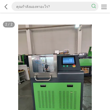
2
/
2