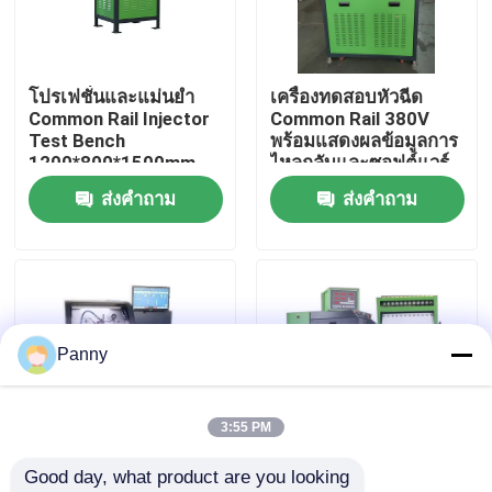
ทัวร์โรงงาน
โปรเฟชั่นและแม่นยํา
เครื่องทดสอบหัวฉีด
Common Rail Injector
Common Rail 380V
ควบคุมคุณภาพ
Test Bench
พร้อมแสดงผลข้อมูลการ
1200*800*1500mm
ไหลกลับและซอฟต์แวร์
ขนาด 0-50°C อุณหภูมิ
Windows จอแสดงผล
ส่งคำถาม
ส่งคำถาม
ติดต่อเรา
การทดสอบ 4 Kw
LED 19 นิ้ว
พลังงานมอเตอร์
ข่าว
คดี
Panny
ขอใบเสนอราคา
3:55 PM
Good day, what product are you looking 
อุปกรณ์ทดสอบทางรถไฟทั่วไป
การแสดงข้อมูลการ
เครื่องทดสอบหัวฉีดคอม