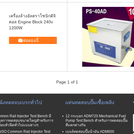
เครื่องล้างอัลตราโซนิกดิจิ
ตอล Engine Block 240v
1200W
ติดต่อตอนนี้
Page 1 of 1
านั่งทดสอบเบรกทั่วไป
แท่นทดสอบปั๊มเชื้อเพลิง
mon Rail Injector Test Bench มี
12 กระบอก ADM720 Mechanical Fuel
มูลการทดสอบขนาดใหญ่สำหรับการ
Pump Test Bench สําหรับการทดสอบปั๊ม
อบหัวฉีดทั่วไปแบบต่างๆ
ที่แตกต่างกัน
SO Common Rail Injector Test
เบนจ์ทดสอบปั๊มน้ํามัน ADM600