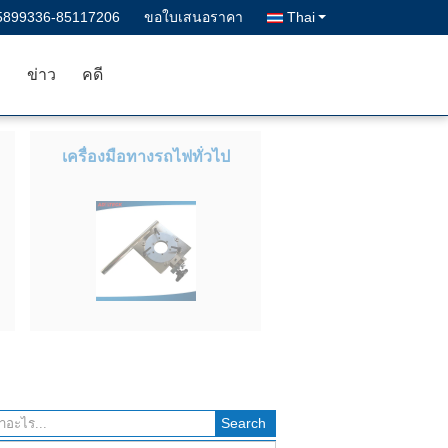
5899336-85117206
ขอใบเสนอราคา
Thai
า
ข่าว
คดี
เครื่องมือทางรถไฟทั่วไป