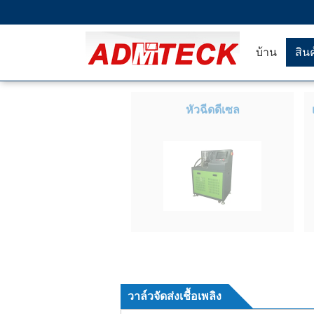
บ้าน
สิน
หัวฉีดดีเซล
วาล์วจัดส่งเชื้อเพลิง