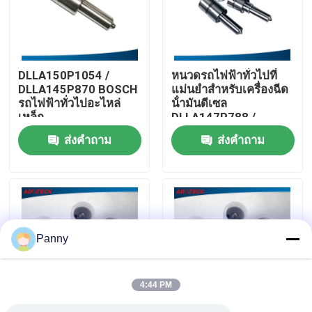
ทัวร์โรงงาน
DLLA150P1054 /
หนวดรถไฟฟ้าทั่วไปที่
ควบคุมคุณภาพ
DLLA145P870 BOSCH
แม่นยําสําหรับเครื่องฉีด
รถไฟฟ้าทั่วไปอะไหล่
น้ํามันดีเซล
เหล็ก
DLLA147P788 /
ติดต่อเรา
DLLA150P1197
ส่งคำถาม
ส่งคำถาม
ข่าว
คดี
Panny
ขอใบเสนอราคา
4:44 PM
อุปกรณ์ทดสอบทางรถไฟทั่วไป