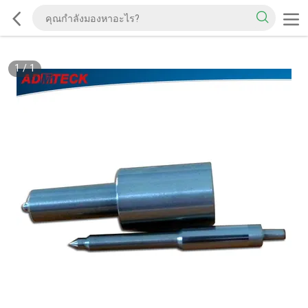
1
/
1