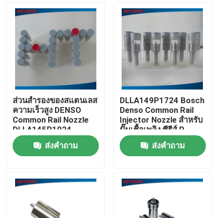
ส่วนสํารองของสแตนเลส
DLLA149P1724 Bosch
ความเร็วสูง DENSO
Denso Common Rail
Common Rail Nozzle
Injector Nozzle สําหรับ
DLLA145P1024
ปั๊มเชื้อเพลิง ซีรีส์ P
ส่งคำถาม
ส่งคำถาม
บ้าน
สินค้า
เกี่ยวกับเรา