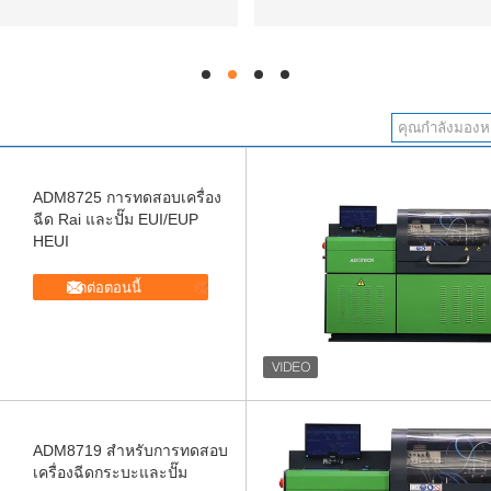
hd
hd
hd
hd
ADM8725 การทดสอบเครื่อง
ฉีด Rai และปั๊ม EUI/EUP
HEUI
ติดต่อตอนนี้
ADM8719 สําหรับการทดสอบ
เครื่องฉีดกระบะและปั๊ม