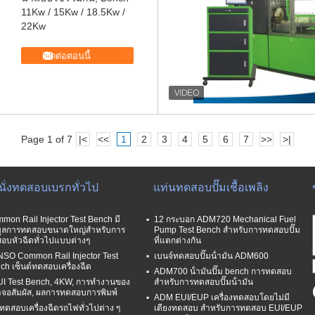
11Kw / 15Kw / 18.5Kw /
22Kw
ติดต่อตอนนี้
Page 1 of 7
|<
<<
1
2
3
4
5
6
7
>>
>|
านั่งทดสอบเบรกทั่วไป
แท่นทดสอบปั๊มเชื้อเพลิง
mon Rail Injector Test Bench มี
12 กระบอก ADM720 Mechanical Fuel
มูลการทดสอบขนาดใหญ่สำหรับการ
Pump Test Bench สําหรับการทดสอบปั๊ม
อบหัวฉีดทั่วไปแบบต่างๆ
ที่แตกต่างกัน
SO Common Rail Injector Test
เบนจ์ทดสอบปั๊มน้ํามัน ADM600
ch เซ็นต์ทดสอบเครื่องฉีด
ADM700 น้ํามันปั๊ม bench การทดสอบ
I Test Bench, 4KW, การทำงานของ
สําหรับการทดสอบปั๊มน้ํามัน
าจอสัมผัส, ผลการทดสอบการพิมพ์
ADM EUI/EUP เครื่องทดสอบโดยไม่มี
ทดสอบเครื่องฉีดรถไฟทั่วไปต่าง ๆ
เตียงทดสอบ สําหรับการทดสอบ EUI/EUP